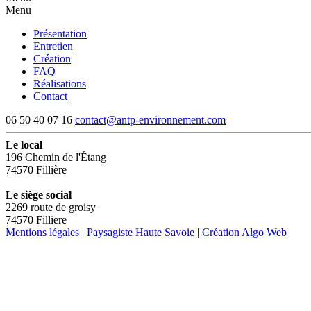
Menu
Présentation
Entretien
Création
FAQ
Réalisations
Contact
06 50 40 07 16
contact@antp-environnement.com
Le local
196 Chemin de l'Étang
74570 Fillière
Le siège social
2269 route de groisy
74570 Filliere
Mentions légales
|
Paysagiste Haute Savoie
|
Création Algo Web